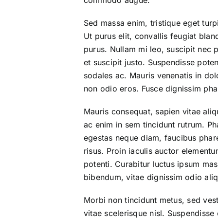
commodo augue.
Sed massa enim, tristique eget turpi
Ut purus elit, convallis feugiat blan
purus. Nullam mi leo, suscipit nec p
et suscipit justo. Suspendisse pote
sodales ac. Mauris venenatis in dol
non odio eros. Fusce dignissim pha
Mauris consequat, sapien vitae ali
ac enim in sem tincidunt rutrum. P
egestas neque diam, faucibus phare
risus. Proin iaculis auctor element
potenti. Curabitur luctus ipsum mass
bibendum, vitae dignissim odio aliq
Morbi non tincidunt metus, sed ve
vitae scelerisque nisl. Suspendisse 