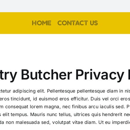
HOME
CONTACT US
ry Butcher Privacy 
etur adipiscing elit. Pellentesque pellentesque diam in ni
ros tincidunt, id euismod eros efficitur. Duis vel orci ero
llam consequat lorem magna, nec finibus arcu iaculis sed. 
 elit tempus. Mauris nunc tellus, ultrices quis hendrerit 
da non malesuada sed, volutpat vitae diam. Ut eu imperdie