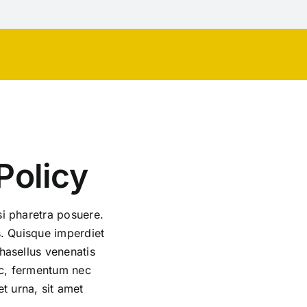
Policy
si pharetra posuere.
s. Quisque imperdiet
Phasellus venenatis
nec, fermentum nec
t urna, sit amet