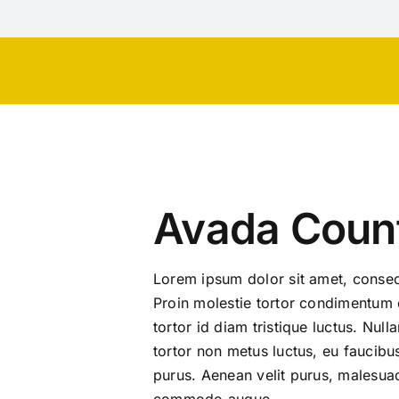
Skip
to
content
Avada Count
Lorem ipsum dolor sit amet, consect
Proin molestie tortor condimentum e
tortor id diam tristique luctus. Nu
tortor non metus luctus, eu faucibus
purus. Aenean velit purus, malesua