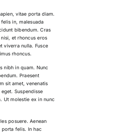
sapien, vitae porta diam.
r felis in, malesuada
incidunt bibendum. Cras
nisi, et rhoncus eros
 viverra nulla. Fusce
ximus rhoncus.
is nibh in quam. Nunc
ibendum. Praesent
m sit amet, venenatis
e eget. Suspendisse
m. Ut molestie ex in nunc
ales posuere. Aenean
porta felis. In hac