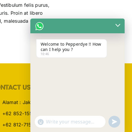
estibulum felis purus,
ris. Proin at libero
ed, malesuada dui.
Welcome to Pepperdye !! How
can I help you ?
10:46
NTACT US
Alamat : Jakarta Barat
+62 852-1556-2846 (Admin 1)
Show
undefined
+62 812-7158-2042 (Admin 2)
Emojis