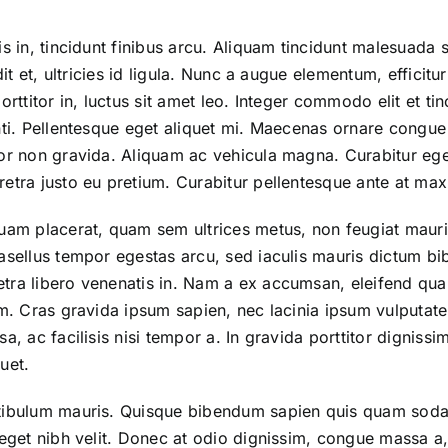
s in, tincidunt finibus arcu. Aliquam tincidunt malesuada 
dit et, ultricies id ligula. Nunc a augue elementum, efficitu
orttitor in, luctus sit amet leo. Integer commodo elit et t
nti. Pellentesque eget aliquet mi. Maecenas ornare congue 
or non gravida. Aliquam ac vehicula magna. Curabitur eget
retra justo eu pretium. Curabitur pellentesque ante at ma
quam placerat, quam sem ultrices metus, non feugiat maur
hasellus tempor egestas arcu, sed iaculis mauris dictum b
tra libero venenatis in. Nam a ex accumsan, eleifend qua
um. Cras gravida ipsum sapien, nec lacinia ipsum vulputat
a, ac facilisis nisi tempor a. In gravida porttitor dignissi
uet.
stibulum mauris. Quisque bibendum sapien quis quam sod
eget nibh velit. Donec at odio dignissim, congue massa a, 